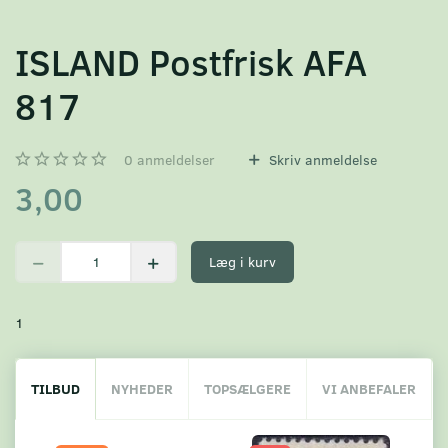
ISLAND Postfrisk AFA
817
0
anmeldelser
Skriv anmeldelse
3,00
Læg i kurv
1
TILBUD
NYHEDER
TOPSÆLGERE
VI ANBEFALER