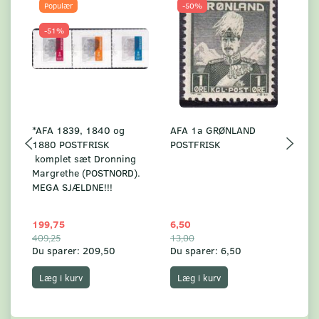
Populær
-50%
-51%
*AFA 1839, 1840 og
AFA 1a GRØNLAND
A
1880 POSTFRISK
POSTFRISK
G
komplet sæt Dronning
AF
Margrethe (POSTNORD).
MEGA SJÆLDNE!!!
199,75
6,50
59
409,25
13,00
17
Du sparer:
209,50
Du sparer:
6,50
Du
Læg i kurv
Læg i kurv