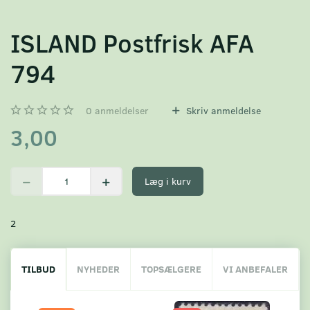
ISLAND Postfrisk AFA
794
0
anmeldelser
Skriv anmeldelse
3,00
Læg i kurv
2
TILBUD
NYHEDER
TOPSÆLGERE
VI ANBEFALER