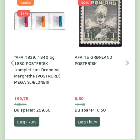
Populær
-50%
-51%
*AFA 1839, 1840 og
AFA 1a GRØNLAND
A
1880 POSTFRISK
POSTFRISK
G
komplet sæt Dronning
AF
Margrethe (POSTNORD).
MEGA SJÆLDNE!!!
199,75
6,50
59
409,25
13,00
17
Du sparer:
209,50
Du sparer:
6,50
Du
Læg i kurv
Læg i kurv