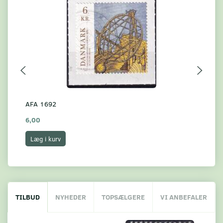
AFA 1692
AF
6,00
6,
Læg i kurv
L
TILBUD
NYHEDER
TOPSÆLGERE
VI ANBEFALER