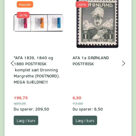
Populær
-50%
-51%
*AFA 1839, 1840 og
AFA 1a GRØNLAND
A
1880 POSTFRISK
POSTFRISK
G
komplet sæt Dronning
AF
Margrethe (POSTNORD).
MEGA SJÆLDNE!!!
199,75
6,50
59
409,25
13,00
17
Du sparer:
209,50
Du sparer:
6,50
Du
Læg i kurv
Læg i kurv