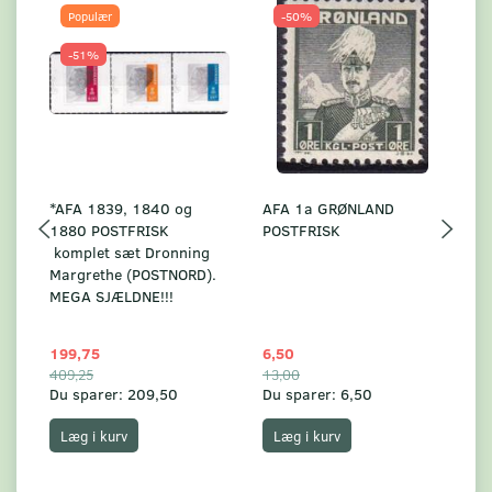
Populær
-50%
-51%
*AFA 1839, 1840 og
AFA 1a GRØNLAND
A
1880 POSTFRISK
POSTFRISK
G
komplet sæt Dronning
AF
Margrethe (POSTNORD).
MEGA SJÆLDNE!!!
199,75
6,50
59
409,25
13,00
17
Du sparer:
209,50
Du sparer:
6,50
Du
Læg i kurv
Læg i kurv