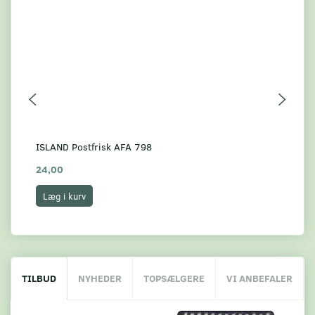
ISLAND Postfrisk AFA 798
ISL
24,00
8,
Læg i kurv
L
TILBUD
NYHEDER
TOPSÆLGERE
VI ANBEFALER