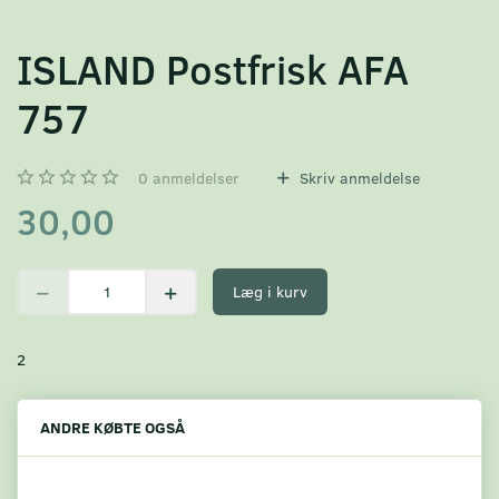
ISLAND Postfrisk AFA
757
0
anmeldelser
Skriv anmeldelse
30,00
Læg i kurv
2
ANDRE KØBTE OGSÅ