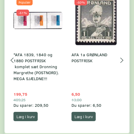
Populær
-50%
-51%
*AFA 1839, 1840 og
AFA 1a GRØNLAND
A
1880 POSTFRISK
POSTFRISK
G
komplet sæt Dronning
AF
Margrethe (POSTNORD).
MEGA SJÆLDNE!!!
199,75
6,50
59
409,25
13,00
17
Du sparer:
209,50
Du sparer:
6,50
Du
Læg i kurv
Læg i kurv