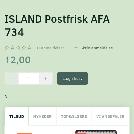
ISLAND Postfrisk AFA
734
0
anmeldelser
Skriv anmeldelse
12,00
Læg i kurv
3
TILBUD
NYHEDER
TOPSÆLGERE
VI ANBEFALER