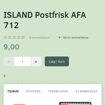
ISLAND Postfrisk AFA
712
0
anmeldelser
Skriv anmeldelse
9,00
Læg i kurv
2
TILBUD
NYHEDER
TOPSÆLGERE
VI ANBEFALER