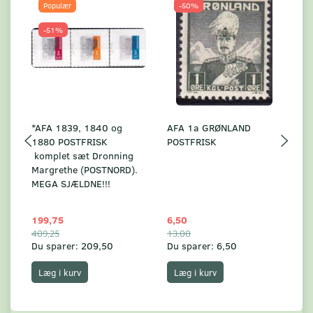
Populær
-50%
-51%
*AFA 1839, 1840 og
AFA 1a GRØNLAND
A
1880 POSTFRISK
POSTFRISK
G
komplet sæt Dronning
AF
Margrethe (POSTNORD).
MEGA SJÆLDNE!!!
199,75
6,50
59
409,25
13,00
17
Du sparer:
209,50
Du sparer:
6,50
Du
Læg i kurv
Læg i kurv