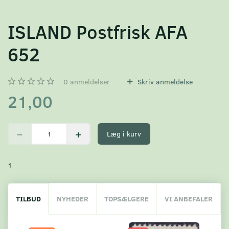
ISLAND Postfrisk AFA
652
0
anmeldelser
Skriv anmeldelse
21,00
Læg i kurv
1
TILBUD
NYHEDER
TOPSÆLGERE
VI ANBEFALER