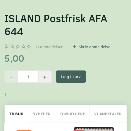
ISLAND Postfrisk AFA
644
0
anmeldelser
Skriv anmeldelse
5,00
Læg i kurv
1
TILBUD
NYHEDER
TOPSÆLGERE
VI ANBEFALER