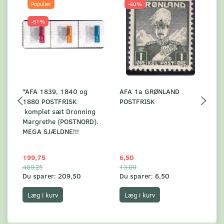
Populær
-50%
-51%
*AFA 1839, 1840 og
AFA 1a GRØNLAND
A
1880 POSTFRISK
POSTFRISK
G
komplet sæt Dronning
AF
Margrethe (POSTNORD).
MEGA SJÆLDNE!!!
199,75
6,50
59
409,25
13,00
17
Du sparer:
209,50
Du sparer:
6,50
Du
Læg i kurv
Læg i kurv