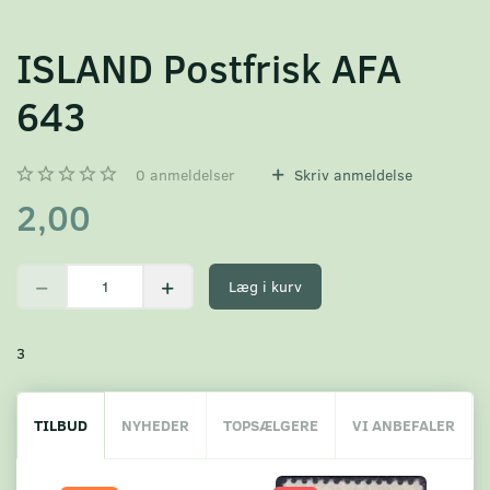
ISLAND Postfrisk AFA
643
0
anmeldelser
Skriv anmeldelse
2,00
Læg i kurv
3
TILBUD
NYHEDER
TOPSÆLGERE
VI ANBEFALER