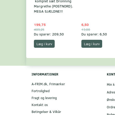
komplet sæt Dronning
Margrethe (POSTNORD).
MEGA SJÆLDNE!!!
199,75
6,50
409,25
13,00
Du sparer:
209,50
Du sparer:
6,50
Læg i kurv
Læg i kurv
INFORMATIONER
KON
A-FRIM.dk, Frimærker
Min k
Fortrolighed
Adre
Fragt og levering
Ønske
Kontakt os
Ordre
Betingelser & Vilkår
Nyhe