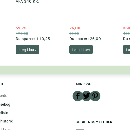
AFA 340 KR.
59,75
26,00
360
170,00
52,00
480
Du sparer:
110,25
Du sparer:
26,00
Du 
Læg i kurv
Læg i kurv
Læ
TO
ADRESSE
onto
ssebog
liste
historik
BETALINGSMETODER
dsbrev