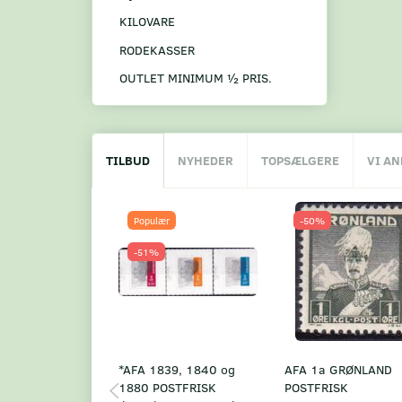
KILOVARE
RODEKASSER
OUTLET MINIMUM ½ PRIS.
TILBUD
NYHEDER
TOPSÆLGERE
VI A
Populær
-50%
-51%
*AFA 1839, 1840 og
AFA 1a GRØNLAND
1880 POSTFRISK
POSTFRISK