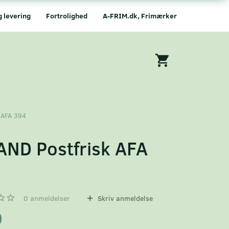
g levering
Fortrolighed
A-FRIM.dk, Frimærker
 AFA 394
AND Postfrisk AFA
4
0
anmeldelser
Skriv anmeldelse
0