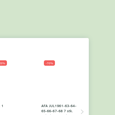
25%
-70%
Populær
-23%
 1
AFA JUL1961-63-64-
Grønland årsm
65-66-67-68 7 stk.
2025