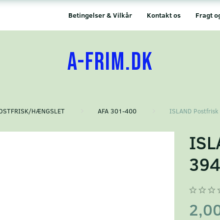
Betingelser & Vilkår
Kontakt os
Fragt o
A-FRIM.DK
OSTFRISK/HÆNGSLET
AFA 301-400
ISLAND Postfrisk
ISL
39
2,0