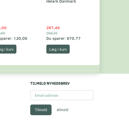
Helark Danmark
,00
287,48
1.049,75
,00
958,25
1.360,00
sparer:
120,00
Du sparer:
670,77
Du sparer:
310,
g i kurv
Læg i kurv
Læg i kurv
TILMELD NYHEDSBREV
Email-
adresse
Tilmeld
Afmeld