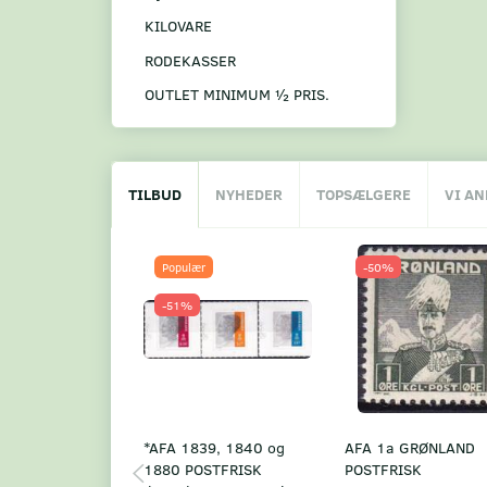
KILOVARE
RODEKASSER
OUTLET MINIMUM ½ PRIS.
TILBUD
NYHEDER
TOPSÆLGERE
VI A
Populær
-50%
-51%
*AFA 1839, 1840 og
AFA 1a GRØNLAND
1880 POSTFRISK
POSTFRISK