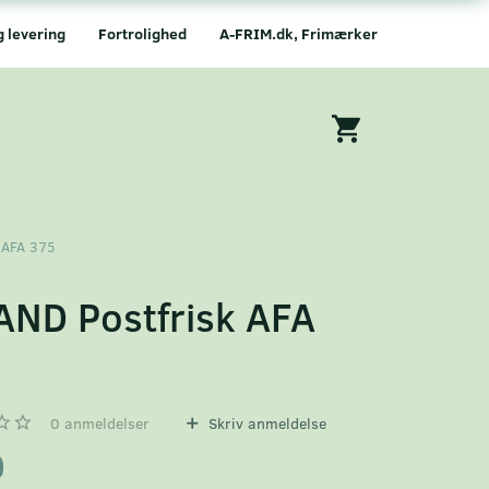
g levering
Fortrolighed
A-FRIM.dk, Frimærker
 AFA 375
AND Postfrisk AFA
5
0
anmeldelser
Skriv anmeldelse
0