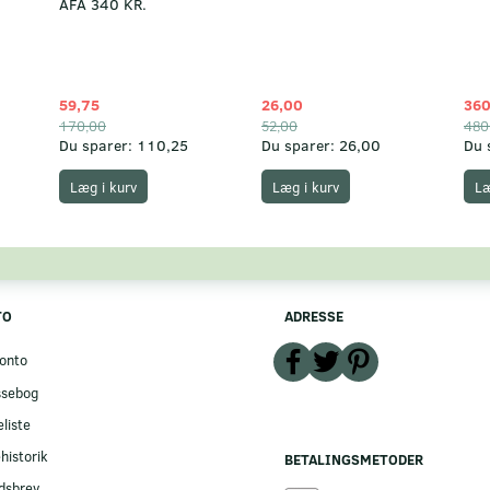
AFA 340 KR.
59,75
26,00
360
170,00
52,00
480
Du sparer:
110,25
Du sparer:
26,00
Du 
Læg i kurv
Læg i kurv
Læ
TO
ADRESSE
onto
ssebog
liste
historik
BETALINGSMETODER
dsbrev