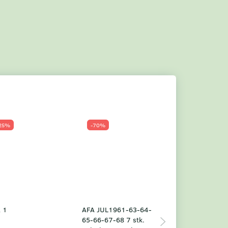
25%
-70%
Populær
-23%
 1
AFA JUL1961-63-64-
Grønland årsm
65-66-67-68 7 stk.
2025