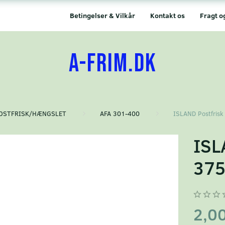
Betingelser & Vilkår
Kontakt os
Fragt o
A-FRIM.DK
OSTFRISK/HÆNGSLET
AFA 301-400
ISLAND Postfrisk
ISL
37
2,0