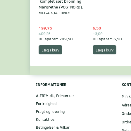
komplet sæt Dronning
Margrethe (POSTNORD).
MEGA SJÆLDNE!!!
199,75
6,50
409,25
13,00
Du sparer:
209,50
Du sparer:
6,50
Læg i kurv
Læg i kurv
INFORMATIONER
KON
A-FRIM.dk, Frimærker
Min k
Fortrolighed
Adre
Fragt og levering
Ønske
Kontakt os
Ordre
Betingelser & Vilkår
Nyhe