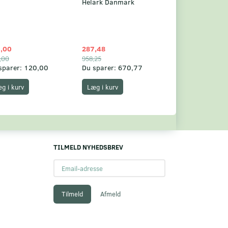
Helark Danmark
,00
287,48
1.049,75
,00
958,25
1.360,00
sparer:
120,00
Du sparer:
670,77
Du sparer:
310,
g i kurv
Læg i kurv
Læg i kurv
TILMELD NYHEDSBREV
Email-
adresse
Tilmeld
Afmeld