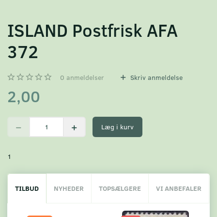
ISLAND Postfrisk AFA
372
0
anmeldelser
Skriv anmeldelse
2,00
Læg i kurv
1
TILBUD
NYHEDER
TOPSÆLGERE
VI ANBEFALER