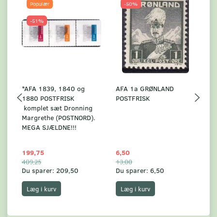
Populær
-50%
-51%
*AFA 1839, 1840 og
AFA 1a GRØNLAND
A
1880 POSTFRISK
POSTFRISK
G
komplet sæt Dronning
AF
Margrethe (POSTNORD).
MEGA SJÆLDNE!!!
199,75
6,50
59
409,25
13,00
17
Du sparer:
209,50
Du sparer:
6,50
Du
Læg i kurv
Læg i kurv