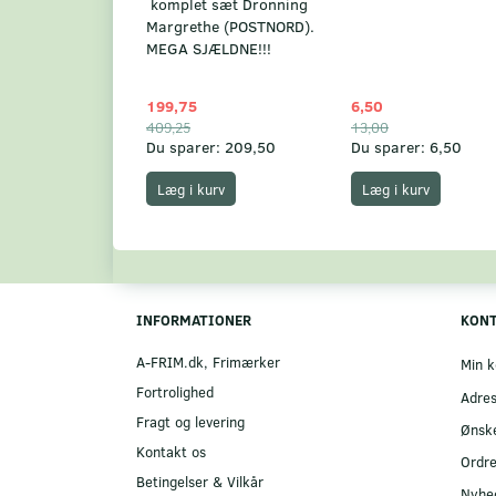
komplet sæt Dronning
Margrethe (POSTNORD).
MEGA SJÆLDNE!!!
199,75
6,50
409,25
13,00
Du sparer:
209,50
Du sparer:
6,50
Læg i kurv
Læg i kurv
INFORMATIONER
KON
A-FRIM.dk, Frimærker
Min k
Fortrolighed
Adre
Fragt og levering
Ønske
Kontakt os
Ordre
Betingelser & Vilkår
Nyhe