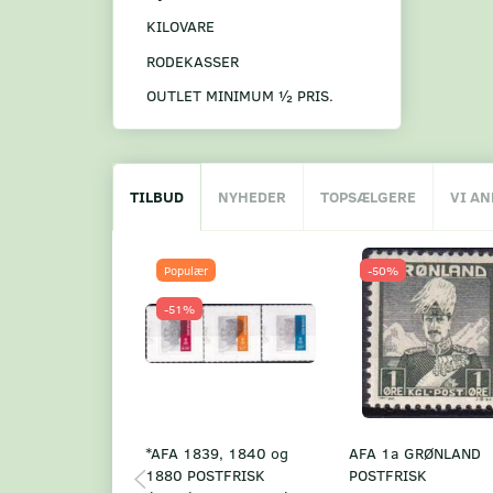
KILOVARE
RODEKASSER
OUTLET MINIMUM ½ PRIS.
TILBUD
NYHEDER
TOPSÆLGERE
VI A
Populær
-50%
-51%
*AFA 1839, 1840 og
AFA 1a GRØNLAND
1880 POSTFRISK
POSTFRISK