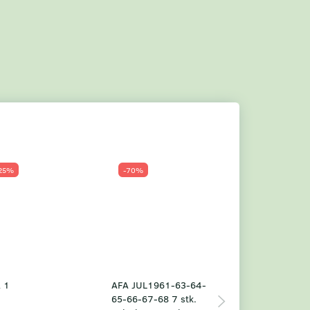
25%
-70%
Populær
-23%
 1
AFA JUL1961-63-64-
Grønland årsm
65-66-67-68 7 stk.
2025