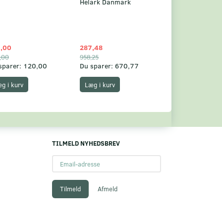
Helark Danmark
,00
287,48
1.049,75
,00
958,25
1.360,00
sparer:
120,00
Du sparer:
670,77
Du sparer:
310,
g i kurv
Læg i kurv
Læg i kurv
TILMELD NYHEDSBREV
Email-
adresse
Tilmeld
Afmeld