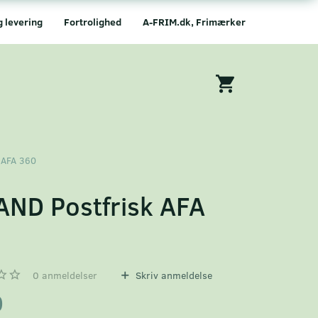
g levering
Fortrolighed
A-FRIM.dk, Frimærker
 AFA 360
AND Postfrisk AFA
0
0
anmeldelser
Skriv anmeldelse
0