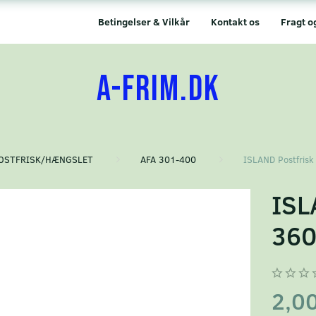
Betingelser & Vilkår
Kontakt os
Fragt o
A-FRIM.DK
OSTFRISK/HÆNGSLET
AFA 301-400
ISLAND Postfrisk
ISL
36
2,0