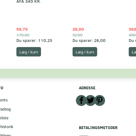
AFA 340 KR.
59,75
26,00
360
170,00
52,00
480
Du sparer:
110,25
Du sparer:
26,00
Du 
Læg i kurv
Læg i kurv
Læ
TO
ADRESSE
onto
ssebog
liste
historik
BETALINGSMETODER
dsbrev