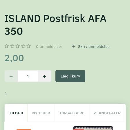
ISLAND Postfrisk AFA
350
0
anmeldelser
Skriv anmeldelse
2,00
Læg i kurv
3
TILBUD
NYHEDER
TOPSÆLGERE
VI ANBEFALER