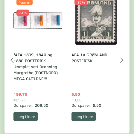
Populær
-50%
-51%
*AFA 1839, 1840 og
AFA 1a GRØNLAND
A
1880 POSTFRISK
POSTFRISK
G
komplet sæt Dronning
AF
Margrethe (POSTNORD).
MEGA SJÆLDNE!!!
199,75
6,50
59
409,25
13,00
17
Du sparer:
209,50
Du sparer:
6,50
Du
Læg i kurv
Læg i kurv