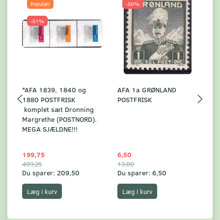
Populær
-50%
-51%
*AFA 1839, 1840 og
AFA 1a GRØNLAND
A
1880 POSTFRISK
POSTFRISK
G
komplet sæt Dronning
AF
Margrethe (POSTNORD).
MEGA SJÆLDNE!!!
199,75
6,50
59
409,25
13,00
17
Du sparer:
209,50
Du sparer:
6,50
Du
Læg i kurv
Læg i kurv