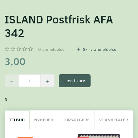
ISLAND Postfrisk AFA
342
0
anmeldelser
Skriv anmeldelse
3,00
Læg i kurv
3
TILBUD
NYHEDER
TOPSÆLGERE
VI ANBEFALER