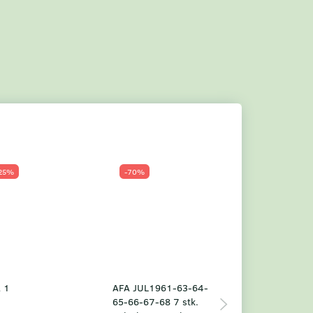
25%
-70%
Populær
-23%
 1
AFA JUL1961-63-64-
Grønland årsm
65-66-67-68 7 stk.
2025