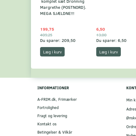
komplet sæt Dronning
Margrethe (POSTNORD).
MEGA SJÆLDNE!!!
199,75
6,50
409,25
13,00
Du sparer:
209,50
Du sparer:
6,50
Læg i kurv
Læg i kurv
INFORMATIONER
KON
A-FRIM.dk, Frimærker
Min k
Fortrolighed
Adre
Fragt og levering
Ønske
Kontakt os
Ordre
Betingelser & Vilkår
Nyhe