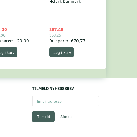
Helark Danmark
,00
287,48
1.049,75
,00
958,25
1.360,00
sparer:
120,00
Du sparer:
670,77
Du sparer:
310,
g i kurv
Læg i kurv
Læg i kurv
TILMELD NYHEDSBREV
Email-
adresse
Tilmeld
Afmeld