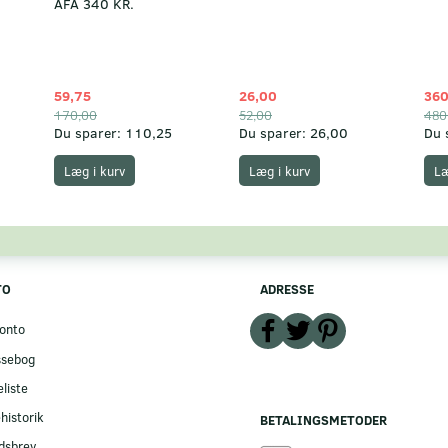
AFA 340 KR.
59,75
26,00
360
170,00
52,00
480
Du sparer:
110,25
Du sparer:
26,00
Du 
Læg i kurv
Læg i kurv
Læ
TO
ADRESSE
onto
ssebog
liste
historik
BETALINGSMETODER
dsbrev