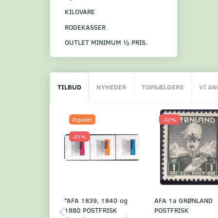
KILOVARE
RODEKASSER
OUTLET MINIMUM ½ PRIS.
TILBUD
NYHEDER
TOPSÆLGERE
VI A
Populær
-50%
-51%
*AFA 1839, 1840 og
AFA 1a GRØNLAND
1880 POSTFRISK
POSTFRISK