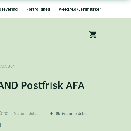
g levering
Fortrolighed
A-FRIM.dk, Frimærker
 AFA 304
AND Postfrisk AFA
4
0
anmeldelser
Skriv anmeldelse
0