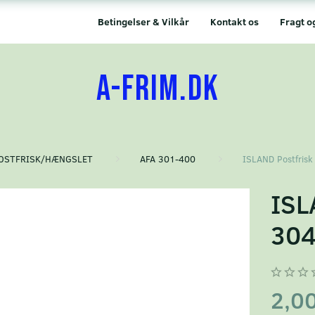
Betingelser & Vilkår
Kontakt os
Fragt o
A-FRIM.DK
OSTFRISK/HÆNGSLET
AFA 301-400
ISLAND Postfrisk
ISL
30
2,0