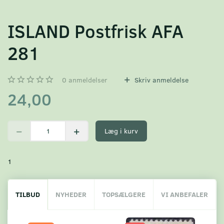
ISLAND Postfrisk AFA
281
0
anmeldelser
Skriv anmeldelse
24,00
Læg i kurv
1
TILBUD
NYHEDER
TOPSÆLGERE
VI ANBEFALER