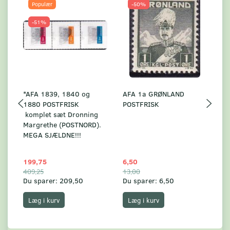
Populær
-50%
-51%
*AFA 1839, 1840 og
AFA 1a GRØNLAND
A
1880 POSTFRISK
POSTFRISK
G
komplet sæt Dronning
AF
Margrethe (POSTNORD).
MEGA SJÆLDNE!!!
199,75
6,50
59
409,25
13,00
17
Du sparer:
209,50
Du sparer:
6,50
Du
Læg i kurv
Læg i kurv