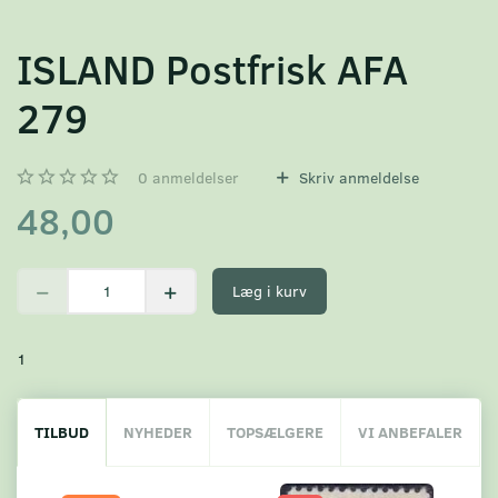
ISLAND Postfrisk AFA
279
0
anmeldelser
Skriv anmeldelse
48,00
Læg i kurv
1
TILBUD
NYHEDER
TOPSÆLGERE
VI ANBEFALER