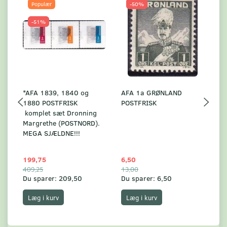
Populær
-50%
-51%
*AFA 1839, 1840 og
AFA 1a GRØNLAND
A
1880 POSTFRISK
POSTFRISK
G
komplet sæt Dronning
AF
Margrethe (POSTNORD).
MEGA SJÆLDNE!!!
199,75
6,50
59
409,25
13,00
17
Du sparer:
209,50
Du sparer:
6,50
Du
Læg i kurv
Læg i kurv