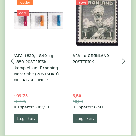
Populær
-50%
-51%
*AFA 1839, 1840 og
AFA 1a GRØNLAND
A
1880 POSTFRISK
POSTFRISK
G
komplet sæt Dronning
AF
Margrethe (POSTNORD).
MEGA SJÆLDNE!!!
199,75
6,50
59
409,25
13,00
17
Du sparer:
209,50
Du sparer:
6,50
Du
Læg i kurv
Læg i kurv