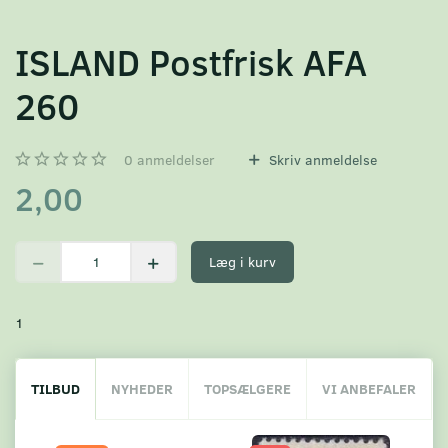
ISLAND Postfrisk AFA
260
0
anmeldelser
Skriv anmeldelse
2,00
Læg i kurv
1
TILBUD
NYHEDER
TOPSÆLGERE
VI ANBEFALER