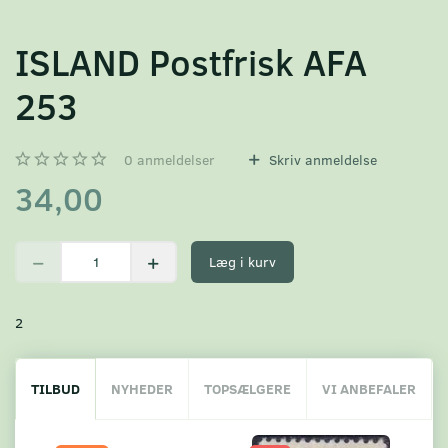
ISLAND Postfrisk AFA
253
0
anmeldelser
Skriv anmeldelse
34,00
Læg i kurv
2
TILBUD
NYHEDER
TOPSÆLGERE
VI ANBEFALER