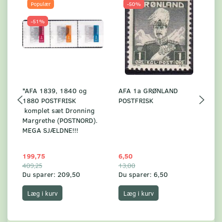
Populær
-50%
-51%
*AFA 1839, 1840 og
AFA 1a GRØNLAND
A
1880 POSTFRISK
POSTFRISK
G
komplet sæt Dronning
AF
Margrethe (POSTNORD).
MEGA SJÆLDNE!!!
199,75
6,50
59
409,25
13,00
17
Du sparer:
209,50
Du sparer:
6,50
Du
Læg i kurv
Læg i kurv