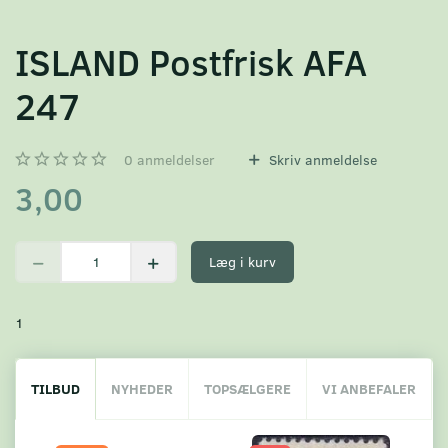
ISLAND Postfrisk AFA
247
0
anmeldelser
Skriv anmeldelse
3,00
Læg i kurv
1
TILBUD
NYHEDER
TOPSÆLGERE
VI ANBEFALER