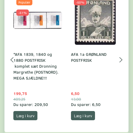
Populær
-50%
-51%
*AFA 1839, 1840 og
AFA 1a GRØNLAND
A
1880 POSTFRISK
POSTFRISK
G
komplet sæt Dronning
AF
Margrethe (POSTNORD).
MEGA SJÆLDNE!!!
199,75
6,50
59
409,25
13,00
17
Du sparer:
209,50
Du sparer:
6,50
Du
Læg i kurv
Læg i kurv