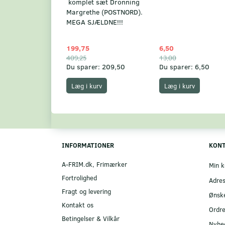
komplet sæt Dronning
Margrethe (POSTNORD).
MEGA SJÆLDNE!!!
199,75
6,50
409,25
13,00
Du sparer:
209,50
Du sparer:
6,50
Læg i kurv
Læg i kurv
INFORMATIONER
KON
A-FRIM.dk, Frimærker
Min k
Fortrolighed
Adre
Fragt og levering
Ønske
Kontakt os
Ordre
Betingelser & Vilkår
Nyhe