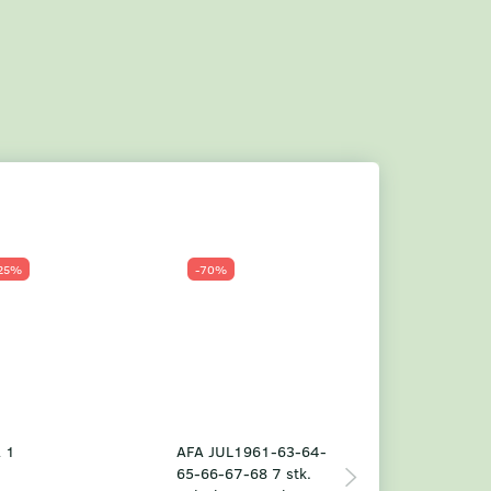
25%
-70%
Populær
-23%
 1
AFA JUL1961-63-64-
Grønland årsm
65-66-67-68 7 stk.
2025