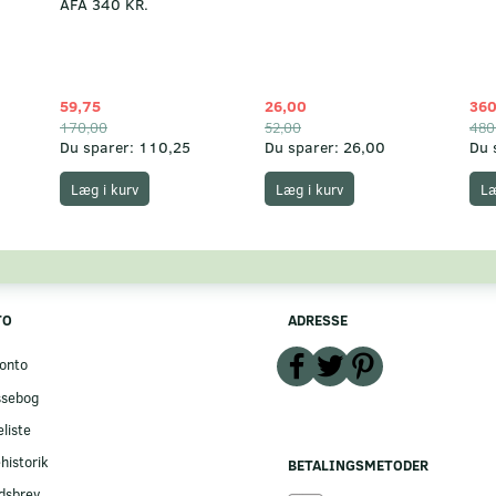
AFA 340 KR.
59,75
26,00
360
170,00
52,00
480
Du sparer:
110,25
Du sparer:
26,00
Du 
Læg i kurv
Læg i kurv
Læ
TO
ADRESSE
onto
ssebog
liste
historik
BETALINGSMETODER
dsbrev