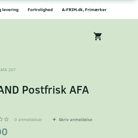
g levering
Fortrolighed
A-FRIM.dk, Frimærker
 AFA 207
AND Postfrisk AFA
7
0
anmeldelser
Skriv anmeldelse
00