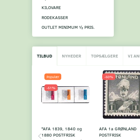
KILOVARE
RODEKASSER
OUTLET MINIMUM ½ PRIS.
TILBUD
NYHEDER
TOPSÆLGERE
VI A
Populær
-50%
-51%
*AFA 1839, 1840 og
AFA 1a GRØNLAND
1880 POSTFRISK
POSTFRISK