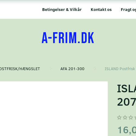
Betingelser & Vilkår
Kontakt os
Fragt o
A-FRIM.DK
OSTFRISK/HÆNGSLET
AFA 201-300
ISLAND Postfrisk
ISL
20
16,