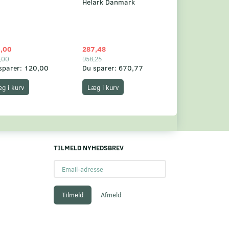
Helark Danmark
,00
287,48
1.049,75
,00
958,25
1.360,00
sparer:
120,00
Du sparer:
670,77
Du sparer:
310,
g i kurv
Læg i kurv
Læg i kurv
TILMELD NYHEDSBREV
Email-
adresse
Tilmeld
Afmeld