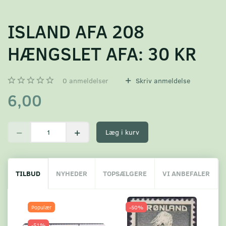
ISLAND AFA 208
HÆNGSLET AFA: 30 KR
0
anmeldelser
Skriv anmeldelse
6,00
Læg i kurv
TILBUD
NYHEDER
TOPSÆLGERE
VI ANBEFALER
Populær
-50%
-51%