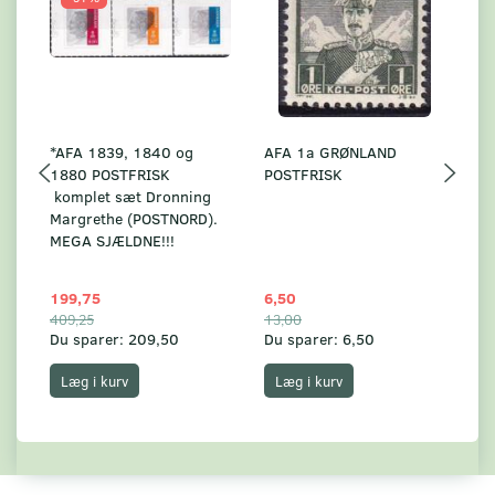
*AFA 1839, 1840 og
AFA 1a GRØNLAND
A
1880 POSTFRISK
POSTFRISK
G
komplet sæt Dronning
AF
Margrethe (POSTNORD).
MEGA SJÆLDNE!!!
199,75
6,50
59
409,25
13,00
17
Du sparer:
209,50
Du sparer:
6,50
Du
Læg i kurv
Læg i kurv