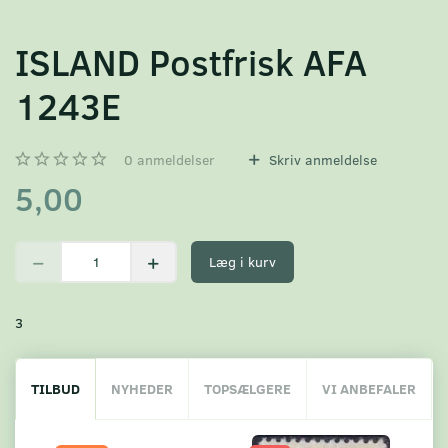
ISLAND Postfrisk AFA
1243E
0
anmeldelser
Skriv anmeldelse
5,00
Læg i kurv
3
TILBUD
NYHEDER
TOPSÆLGERE
VI ANBEFALER