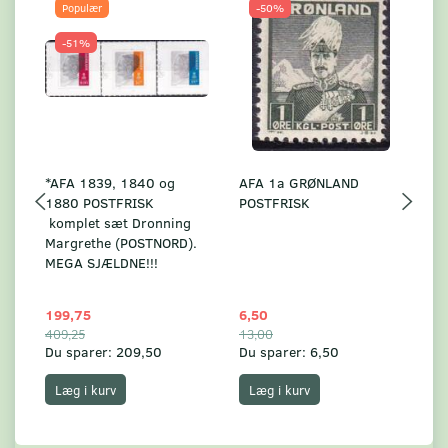
Populær
-50%
-51%
*AFA 1839, 1840 og
AFA 1a GRØNLAND
A
1880 POSTFRISK
POSTFRISK
G
komplet sæt Dronning
AF
Margrethe (POSTNORD).
MEGA SJÆLDNE!!!
199,75
6,50
59
409,25
13,00
17
Du sparer:
209,50
Du sparer:
6,50
Du
Læg i kurv
Læg i kurv