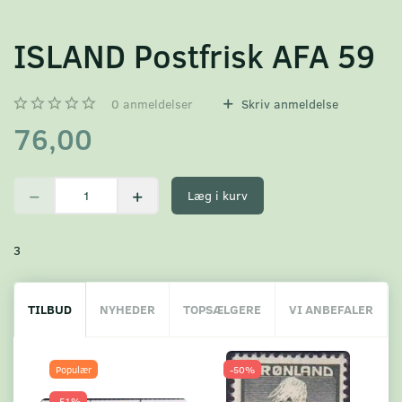
ISLAND Postfrisk AFA 59
0
anmeldelser
Skriv anmeldelse
76,00
Læg i kurv
3
TILBUD
NYHEDER
TOPSÆLGERE
VI ANBEFALER
Populær
-50%
-51%