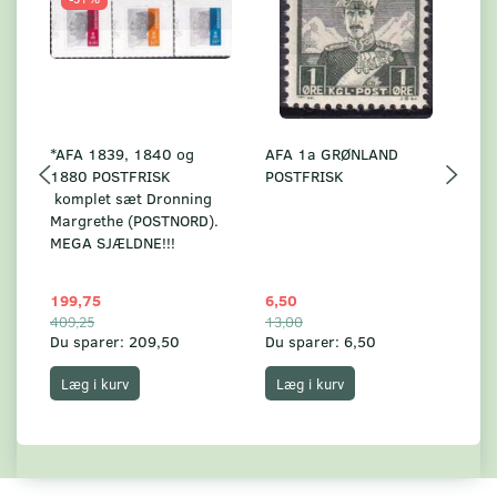
*AFA 1839, 1840 og
AFA 1a GRØNLAND
A
1880 POSTFRISK
POSTFRISK
G
komplet sæt Dronning
AF
Margrethe (POSTNORD).
MEGA SJÆLDNE!!!
199,75
6,50
59
409,25
13,00
17
Du sparer:
209,50
Du sparer:
6,50
Du
Læg i kurv
Læg i kurv