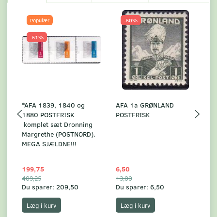
Populær
-50%
-51%
*AFA 1839, 1840 og
AFA 1a GRØNLAND
A
1880 POSTFRISK
POSTFRISK
G
komplet sæt Dronning
AF
Margrethe (POSTNORD).
MEGA SJÆLDNE!!!
199,75
6,50
59
409,25
13,00
17
Du sparer:
209,50
Du sparer:
6,50
Du
Læg i kurv
Læg i kurv