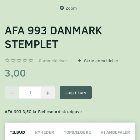
Zoom
AFA 993 DANMARK
STEMPLET
0
anmeldelser
Skriv anmeldelse
3,00
Læg i kurv
AFA 993 3,50 kr Fællesnordisk udgave
TILBUD
NYHEDER
TOPSÆLGERE
VI ANBEFALER