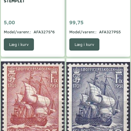
STEMPLET
5,00
99,75
Model/varenr.:
AFA327S*6
Model/varenr.:
AFA327PS5
Læg i kurv
Læg i kurv