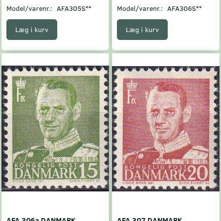
Model/varenr.:
AFA305S**
Model/varenr.:
AFA306S**
Læg i kurv
Læg i kurv
AFA 306a DANMARK
AFA 307 DANMARK