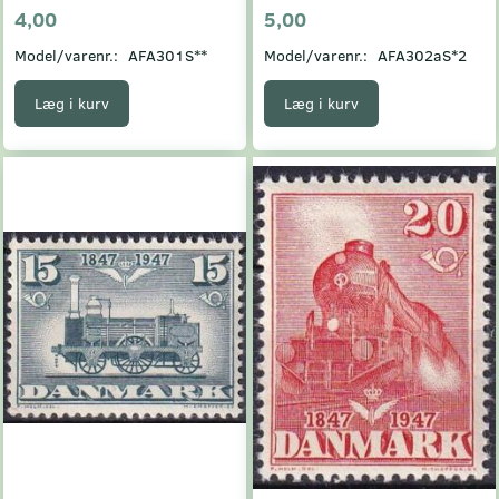
4,00
5,00
Model/varenr.:
AFA301S**
Model/varenr.:
AFA302aS*2
Læg i kurv
Læg i kurv