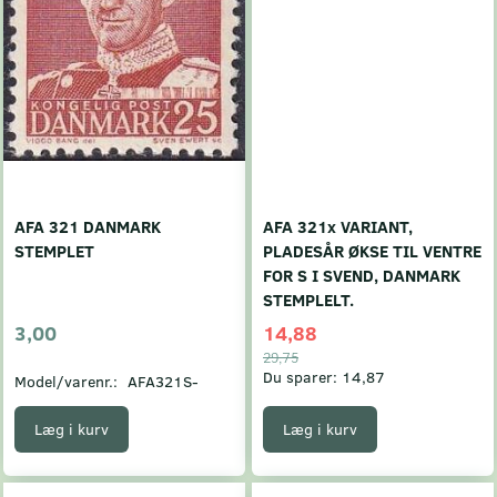
AFA 321 DANMARK
AFA 321x VARIANT,
STEMPLET
PLADESÅR ØKSE TIL VENTRE
FOR S I SVEND, DANMARK
STEMPLELT.
3,00
14,88
29,75
Du sparer:
14,87
Model/varenr.:
AFA321S-
Læg i kurv
Læg i kurv