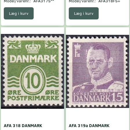
Model/varenr.:
AFA317S**
Model/varenr.:
AFA318FS+
Læg i kurv
Læg i kurv
AFA 318 DANMARK
AFA 319a DANMARK