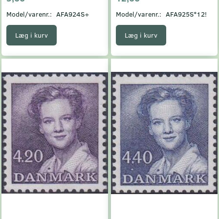
Model/varenr.:
AFA924S+
Model/varenr.:
AFA925S*12!
Læg i kurv
Læg i kurv