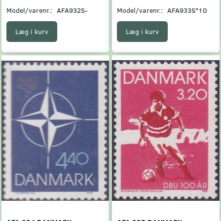
Model/varenr.:
AFA932S-
Model/varenr.:
AFA933S*10
Læg i kurv
Læg i kurv