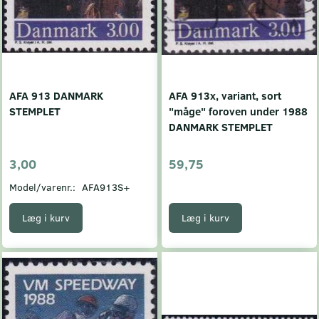
AFA 913 DANMARK
AFA 913x, variant, sort
STEMPLET
"måge" foroven under 1988
DANMARK STEMPLET
3,00
59,75
Model/varenr.:
AFA913S+
Læg i kurv
Læg i kurv