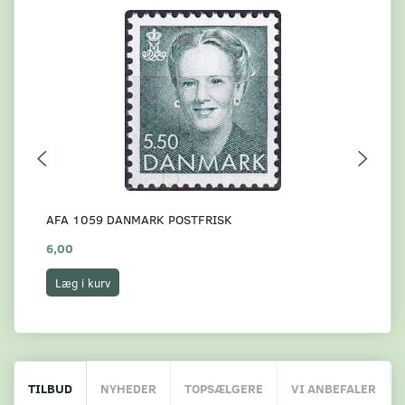
AFA 1059 DANMARK POSTFRISK
AF
6,00
3,
Læg i kurv
L
TILBUD
NYHEDER
TOPSÆLGERE
VI ANBEFALER