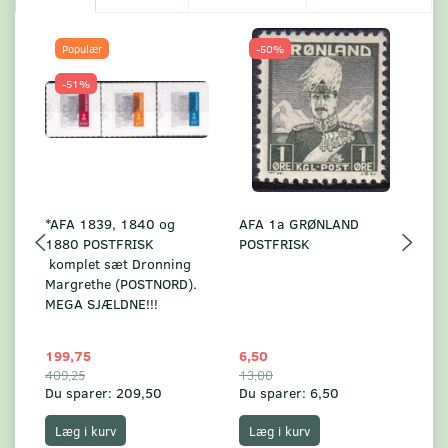
Populær
-50%
-51%
*AFA 1839, 1840 og
AFA 1a GRØNLAND
A
1880 POSTFRISK
POSTFRISK
G
komplet sæt Dronning
AF
Margrethe (POSTNORD).
MEGA SJÆLDNE!!!
199,75
6,50
59
409,25
13,00
17
Du sparer:
209,50
Du sparer:
6,50
Du
Læg i kurv
Læg i kurv