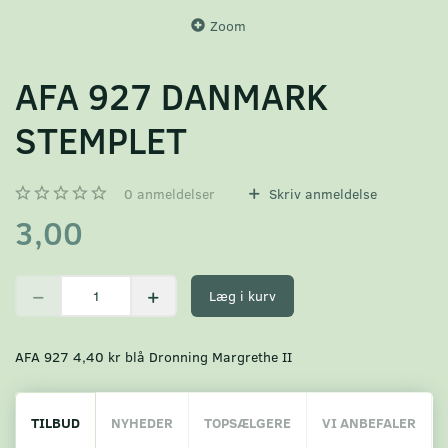
Zoom
AFA 927 DANMARK
STEMPLET
0
anmeldelser
Skriv anmeldelse
3,00
Læg i kurv
AFA 927 4,40 kr blå Dronning Margrethe II
TILBUD
NYHEDER
TOPSÆLGERE
VI ANBEFALER