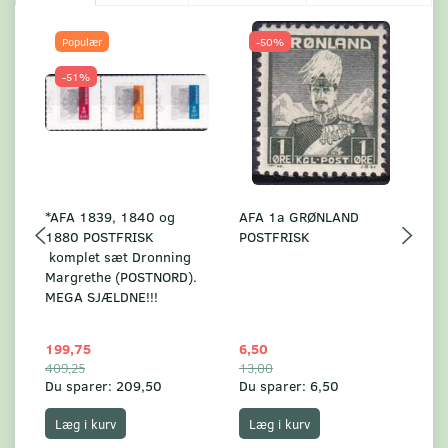
Populær
-50%
-51%
*AFA 1839, 1840 og
AFA 1a GRØNLAND
A
1880 POSTFRISK
POSTFRISK
G
komplet sæt Dronning
AF
Margrethe (POSTNORD).
MEGA SJÆLDNE!!!
199,75
6,50
59
409,25
13,00
17
Du sparer:
209,50
Du sparer:
6,50
Du
Læg i kurv
Læg i kurv