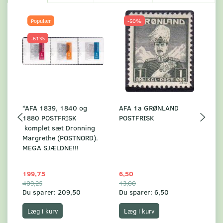
Populær
-50%
-51%
*AFA 1839, 1840 og
AFA 1a GRØNLAND
A
1880 POSTFRISK
POSTFRISK
G
komplet sæt Dronning
AF
Margrethe (POSTNORD).
MEGA SJÆLDNE!!!
199,75
6,50
59
409,25
13,00
17
Du sparer:
209,50
Du sparer:
6,50
Du
Læg i kurv
Læg i kurv