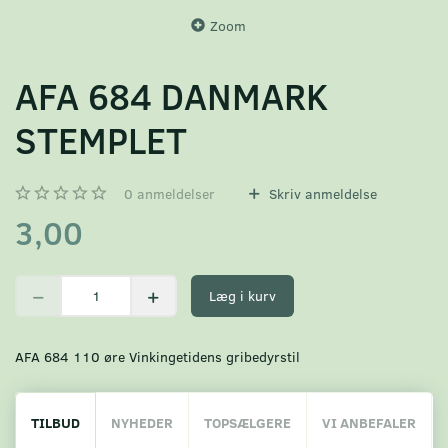
Zoom
AFA 684 DANMARK
STEMPLET
0
anmeldelser
Skriv anmeldelse
3,00
Læg i kurv
AFA 684 110 øre Vinkingetidens gribedyrstil
TILBUD
NYHEDER
TOPSÆLGERE
VI ANBEFALER