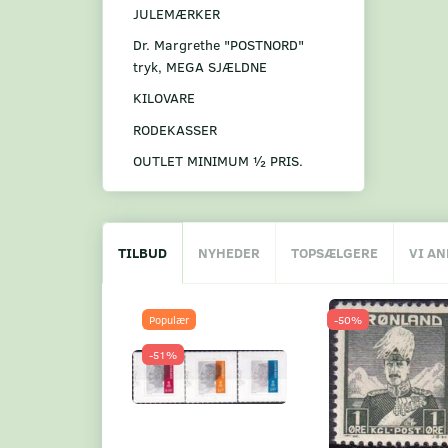
JULEMÆRKER
Dr. Margrethe "POSTNORD"
tryk, MEGA SJÆLDNE
KILOVARE
RODEKASSER
OUTLET MINIMUM ½ PRIS.
TILBUD
NYHEDER
TOPSÆLGERE
VI A
Populær
-50%
-51%