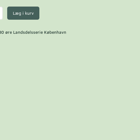
Læg i kurv
80 øre Landsdelsserie København