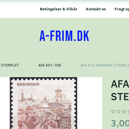
Betingelser & Vilkår
Kontakt os
Fragt o
A-FRIM.DK
STEMPLET
AFA 601-700
AFA 614 DANMARK STEMPL
AF
ST
3,0