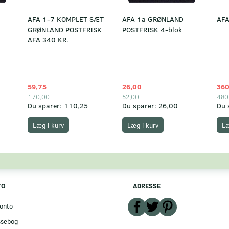
AFA 1-7 KOMPLET SÆT
AFA 1a GRØNLAND
AFA
GRØNLAND POSTFRISK
POSTFRISK 4-blok
AFA 340 KR.
59,75
26,00
360
170,00
52,00
480
Du sparer:
110,25
Du sparer:
26,00
Du 
Læg i kurv
Læg i kurv
Læ
TO
ADRESSE
onto
ssebog