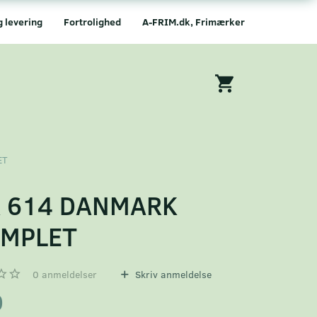
g levering
Fortrolighed
A-FRIM.dk, Frimærker
ET
A 614 DANMARK
EMPLET
0
anmeldelser
Skriv anmeldelse
0