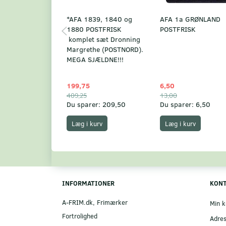
*AFA 1839, 1840 og
AFA 1a GRØNLAND
1880 POSTFRISK
POSTFRISK
komplet sæt Dronning
Margrethe (POSTNORD).
MEGA SJÆLDNE!!!
199,75
6,50
409,25
13,00
Du sparer:
209,50
Du sparer:
6,50
Læg i kurv
Læg i kurv
INFORMATIONER
KON
A-FRIM.dk, Frimærker
Min k
Fortrolighed
Adre