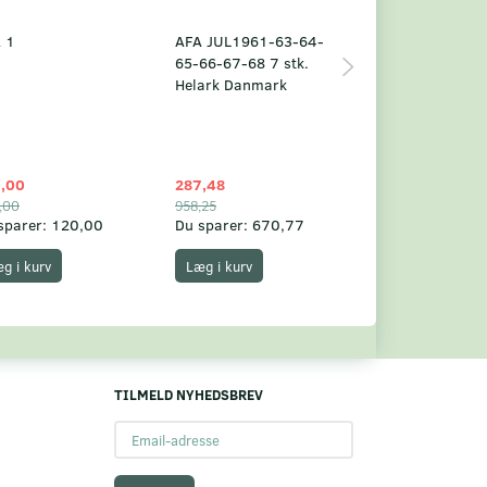
 1
AFA JUL1961-63-64-
Grønland årsm
65-66-67-68 7 stk.
2025
Helark Danmark
,00
287,48
1.049,75
,00
958,25
1.360,00
sparer:
120,00
Du sparer:
670,77
Du sparer:
310,
g i kurv
Læg i kurv
Læg i kurv
TILMELD NYHEDSBREV
Email-
adresse