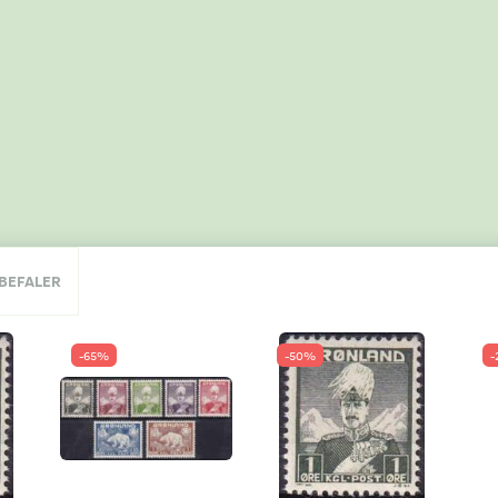
NBEFALER
-65%
-50%
-