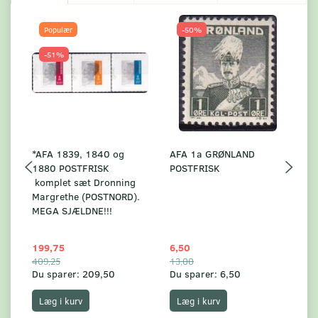
Populær
-50%
-51%
*AFA 1839, 1840 og
AFA 1a GRØNLAND
A
1880 POSTFRISK
POSTFRISK
G
komplet sæt Dronning
AF
Margrethe (POSTNORD).
MEGA SJÆLDNE!!!
199,75
6,50
59
409,25
13,00
17
Du sparer:
209,50
Du sparer:
6,50
Du
Læg i kurv
Læg i kurv