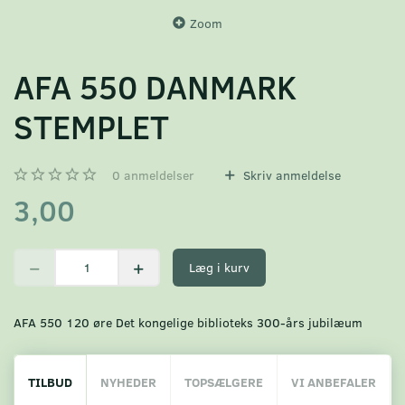
Zoom
AFA 550 DANMARK
STEMPLET
0
anmeldelser
Skriv anmeldelse
3,00
Læg i kurv
AFA 550 120 øre Det kongelige biblioteks 300-års jubilæum
TILBUD
NYHEDER
TOPSÆLGERE
VI ANBEFALER