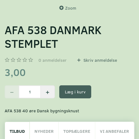
Zoom
AFA 538 DANMARK
STEMPLET
0
anmeldelser
Skriv anmeldelse
3,00
Læg i kurv
AFA 538 40 øre Dansk bygningsknust
TILBUD
NYHEDER
TOPSÆLGERE
VI ANBEFALER