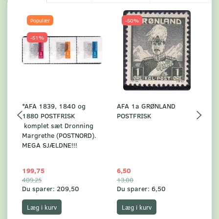
Populær
-50%
-51%
*AFA 1839, 1840 og
AFA 1a GRØNLAND
A
1880 POSTFRISK
POSTFRISK
G
komplet sæt Dronning
AF
Margrethe (POSTNORD).
MEGA SJÆLDNE!!!
199,75
6,50
59
409,25
13,00
17
Du sparer:
209,50
Du sparer:
6,50
Du
Læg i kurv
Læg i kurv