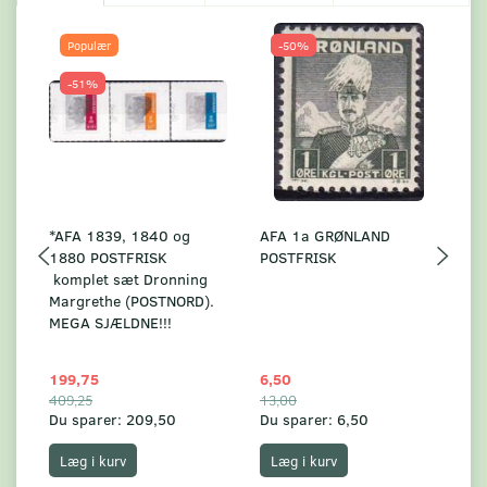
Populær
-50%
-51%
*AFA 1839, 1840 og
AFA 1a GRØNLAND
A
1880 POSTFRISK
POSTFRISK
G
komplet sæt Dronning
AF
Margrethe (POSTNORD).
MEGA SJÆLDNE!!!
199,75
6,50
59
409,25
13,00
17
Du sparer:
209,50
Du sparer:
6,50
Du
Læg i kurv
Læg i kurv