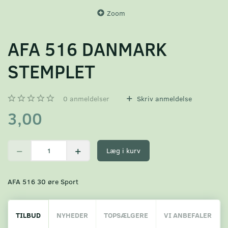
Zoom
AFA 516 DANMARK
STEMPLET
0
anmeldelser
Skriv anmeldelse
3,00
Læg i kurv
AFA 516 30 øre Sport
TILBUD
NYHEDER
TOPSÆLGERE
VI ANBEFALER