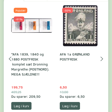
Populær
-50%
-51%
*AFA 1839, 1840 og
AFA 1a GRØNLAND
A
1880 POSTFRISK
POSTFRISK
G
komplet sæt Dronning
AF
Margrethe (POSTNORD).
MEGA SJÆLDNE!!!
199,75
6,50
59
409,25
13,00
17
Du sparer:
209,50
Du sparer:
6,50
Du
Læg i kurv
Læg i kurv