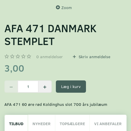
Zoom
AFA 471 DANMARK
STEMPLET
0
anmeldelser
Skriv anmeldelse
3,00
Læg i kurv
AFA 471 60 øre rød Koldinghus slot 700 års jubilæum
TILBUD
NYHEDER
TOPSÆLGERE
VI ANBEFALER