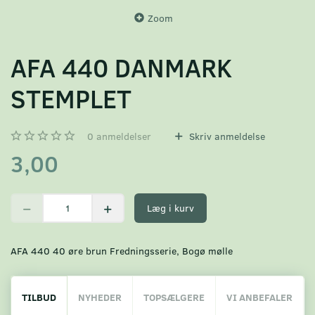
Zoom
AFA 440 DANMARK
STEMPLET
0
anmeldelser
Skriv anmeldelse
3,00
Læg i kurv
AFA 440 40 øre brun Fredningsserie, Bogø mølle
TILBUD
NYHEDER
TOPSÆLGERE
VI ANBEFALER