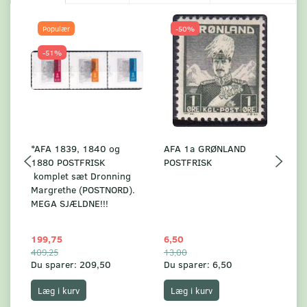
Populær
-50%
-51%
*AFA 1839, 1840 og
AFA 1a GRØNLAND
A
1880 POSTFRISK
POSTFRISK
G
komplet sæt Dronning
AF
Margrethe (POSTNORD).
MEGA SJÆLDNE!!!
199,75
6,50
59
409,25
13,00
17
Du sparer:
209,50
Du sparer:
6,50
Du
Læg i kurv
Læg i kurv