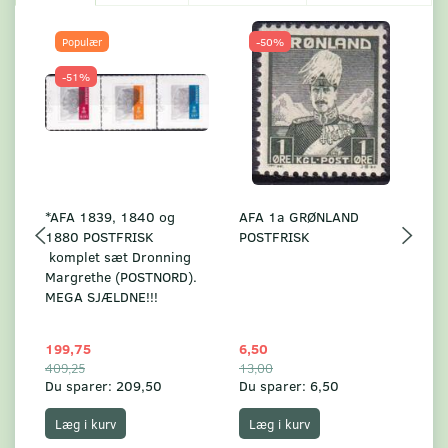
Populær
-50%
-51%
*AFA 1839, 1840 og
AFA 1a GRØNLAND
A
1880 POSTFRISK
POSTFRISK
G
komplet sæt Dronning
AF
Margrethe (POSTNORD).
MEGA SJÆLDNE!!!
199,75
6,50
59
409,25
13,00
17
Du sparer:
209,50
Du sparer:
6,50
Du
Læg i kurv
Læg i kurv