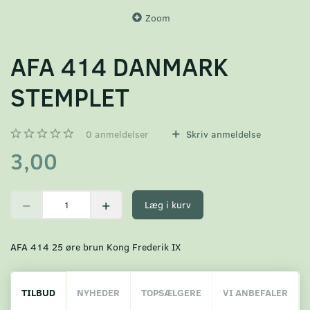
Zoom
AFA 414 DANMARK
STEMPLET
0
anmeldelser
Skriv anmeldelse
3,00
Læg i kurv
AFA 414 25 øre brun Kong Frederik IX
TILBUD
NYHEDER
TOPSÆLGERE
VI ANBEFALER