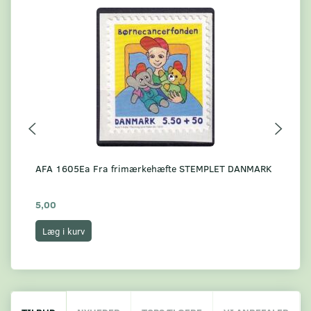
AFA 1605Ea Fra frimærkehæfte STEMPLET DANMARK
AF
ST
5,00
6,
Læg i kurv
L