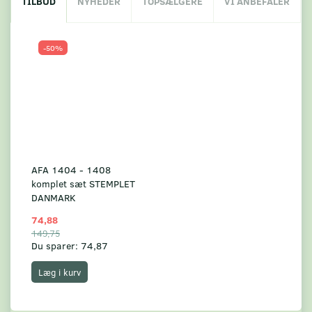
TILBUD
NYHEDER
TOPSÆLGERE
VI ANBEFALER
-50%
AFA 1404 - 1408
komplet sæt STEMPLET
DANMARK
74,88
149,75
Du sparer:
74,87
Læg i kurv