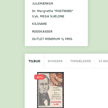
JULEMÆRKER
Dr. Margrethe "POSTNORD"
tryk, MEGA SJÆLDNE
KILOVARE
RODEKASSER
OUTLET MINIMUM ½ PRIS.
TILBUD
NYHEDER
TOPSÆLGERE
VI A
-80%