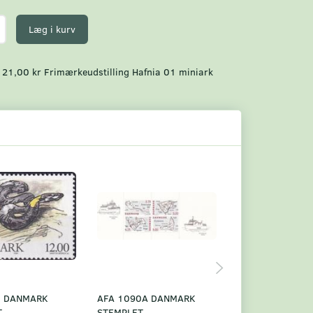
Læg i kurv
21,00 kr Frimærkeudstilling Hafnia 01 miniark
0 DANMARK
AFA 1090A DANMARK
AFA 1090B DAN
T
STEMPLET
STEMPLET