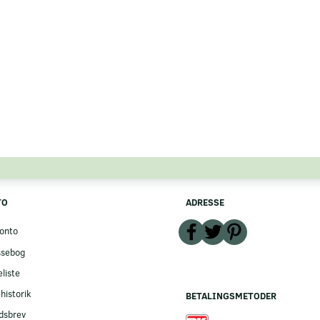
TO
ADRESSE
onto
ssebog
liste
historik
BETALINGSMETODER
dsbrev