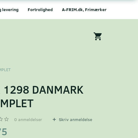
g levering
Fortrolighed
A-FRIM.dk, Frimærker
MPLET
 1298 DANMARK
EMPLET
0
anmeldelser
Skriv anmeldelse
75