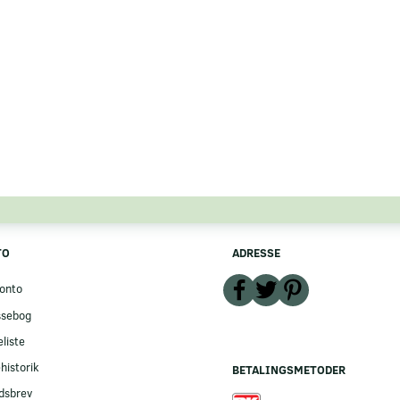
TO
ADRESSE
onto
ssebog
liste
historik
BETALINGSMETODER
dsbrev