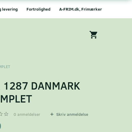
g levering
Fortrolighed
A-FRIM.dk, Frimærker
MPLET
A 1287 DANMARK
EMPLET
0
anmeldelser
Skriv anmeldelse
0