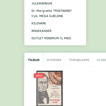
JULEMÆRKER
Dr. Margrethe "POSTNORD"
tryk, MEGA SJÆLDNE
KILOVARE
RODEKASSER
OUTLET MINIMUM ½ PRIS.
TILBUD
NYHEDER
TOPSÆLGERE
VI A
-80%