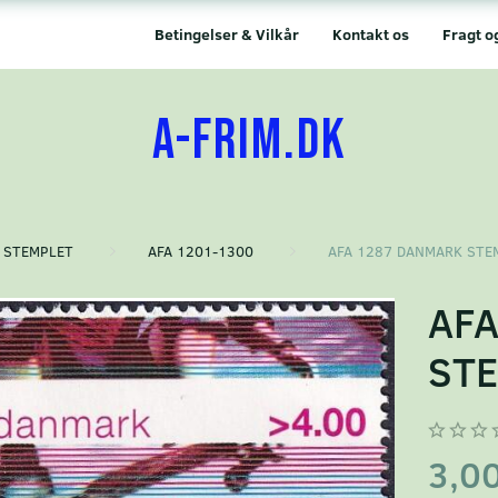
Betingelser & Vilkår
Kontakt os
Fragt o
A-FRIM.DK
STEMPLET
AFA 1201-1300
AFA 1287 DANMARK STE
AF
ST
3,0