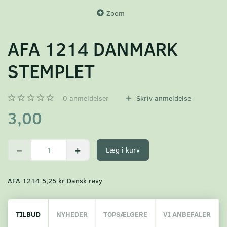
Zoom
AFA 1214 DANMARK
STEMPLET
0
anmeldelser
Skriv anmeldelse
3,00
Læg i kurv
AFA 1214 5,25 kr Dansk revy
TILBUD
NYHEDER
TOPSÆLGERE
VI ANBEFALER