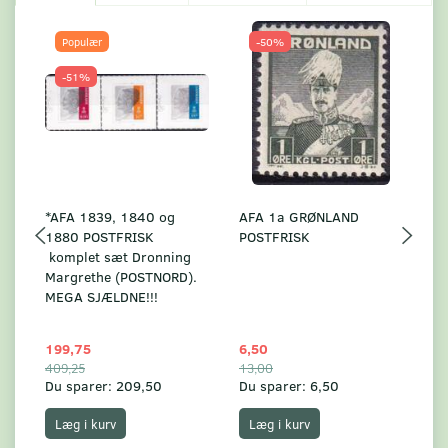
Populær
-50%
-51%
*AFA 1839, 1840 og
AFA 1a GRØNLAND
A
1880 POSTFRISK
POSTFRISK
G
komplet sæt Dronning
AF
Margrethe (POSTNORD).
MEGA SJÆLDNE!!!
199,75
6,50
59
409,25
13,00
17
Du sparer:
209,50
Du sparer:
6,50
Du
Læg i kurv
Læg i kurv