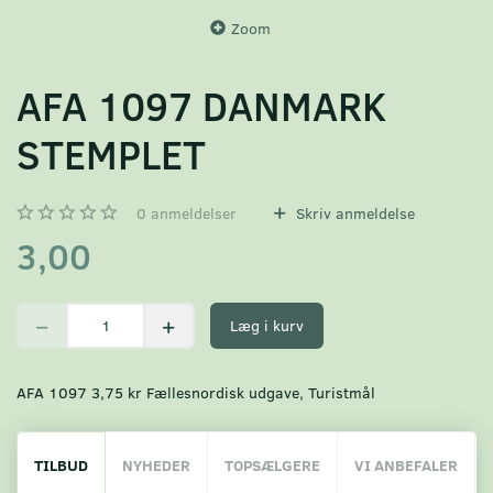
Zoom
AFA 1097 DANMARK
STEMPLET
0
anmeldelser
Skriv anmeldelse
3,00
Læg i kurv
AFA 1097 3,75 kr Fællesnordisk udgave, Turistmål
TILBUD
NYHEDER
TOPSÆLGERE
VI ANBEFALER