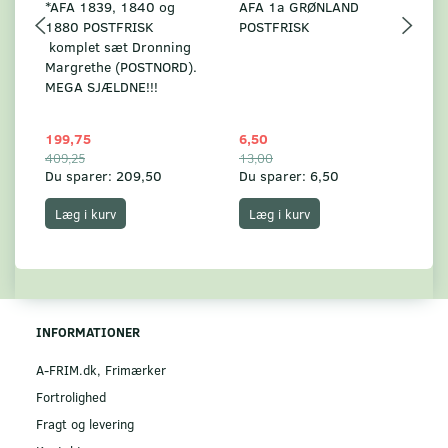
*AFA 1839, 1840 og
AFA 1a GRØNLAND
A
1880 POSTFRISK
POSTFRISK
G
komplet sæt Dronning
AF
Margrethe (POSTNORD).
MEGA SJÆLDNE!!!
199,75
6,50
59
409,25
13,00
17
Du sparer:
209,50
Du sparer:
6,50
Du
Læg i kurv
Læg i kurv
INFORMATIONER
A-FRIM.dk, Frimærker
Fortrolighed
Fragt og levering