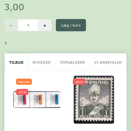
3,00
Læg i kurv
1
TILBUD
NYHEDER
TOPSÆLGERE
VI ANBEFALER
Populær
-50%
-51%