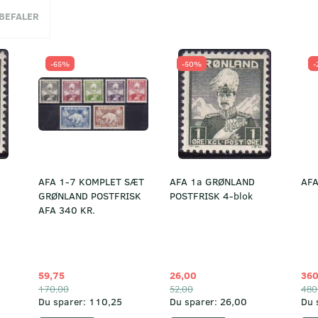
NBEFALER
-65%
-50%
-
AFA 1-7 KOMPLET SÆT
AFA 1a GRØNLAND
AFA
GRØNLAND POSTFRISK
POSTFRISK 4-blok
AFA 340 KR.
59,75
26,00
360
170,00
52,00
480
Du sparer:
110,25
Du sparer:
26,00
Du 