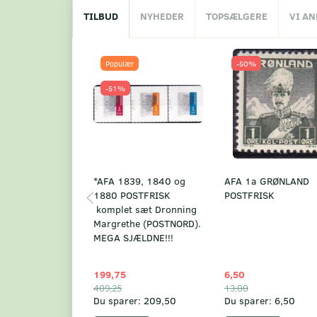
TILBUD
NYHEDER
TOPSÆLGERE
VI A
Populær
-50%
-51%
*AFA 1839, 1840 og
AFA 1a GRØNLAND
1880 POSTFRISK
POSTFRISK
komplet sæt Dronning
Margrethe (POSTNORD).
MEGA SJÆLDNE!!!
199,75
6,50
409,25
13,00
Du sparer:
209,50
Du sparer:
6,50