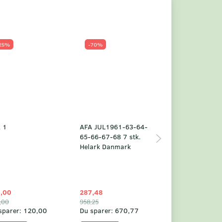
25%
-70%
Populær
-23%
 1
AFA JUL1961-63-64-
Grønland årsm
65-66-67-68 7 stk.
2025
Helark Danmark
,00
287,48
1.049,75
,00
958,25
1.360,00
sparer:
120,00
Du sparer:
670,77
Du sparer:
310,