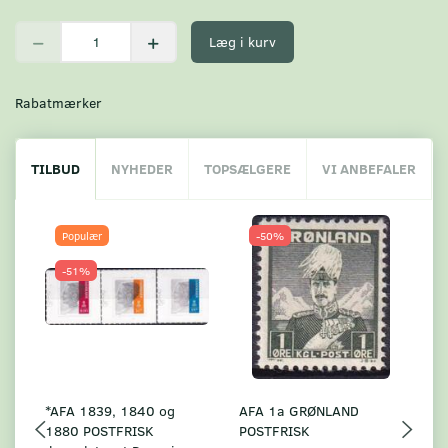
Læg i kurv
Rabatmærker
TILBUD
NYHEDER
TOPSÆLGERE
VI ANBEFALER
Populær
-50%
-51%
*AFA 1839, 1840 og
AFA 1a GRØNLAND
A
1880 POSTFRISK
POSTFRISK
G