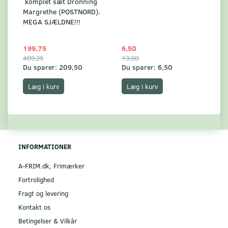
komplet sæt Dronning
AF
Margrethe (POSTNORD).
MEGA SJÆLDNE!!!
199,75
6,50
59
409,25
13,00
17
Du sparer:
209,50
Du sparer:
6,50
Du
Læg i kurv
Læg i kurv
INFORMATIONER
A-FRIM.dk, Frimærker
Fortrolighed
Fragt og levering
Kontakt os
Betingelser & Vilkår