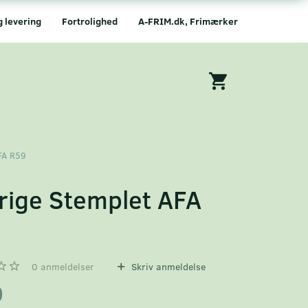
g levering
Fortrolighed
A-FRIM.dk, Frimærker
FA R59
rige Stemplet AFA
9
0
anmeldelser
Skriv anmeldelse
0