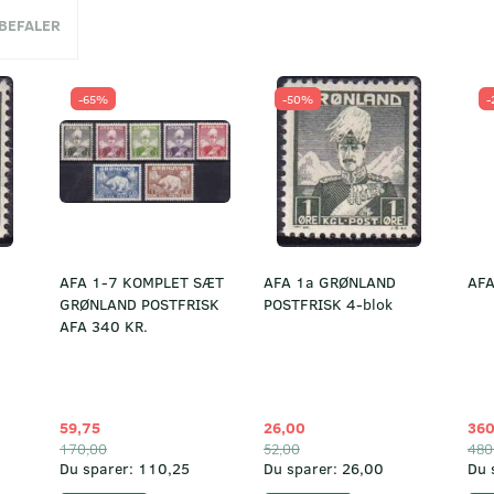
NBEFALER
-65%
-50%
-
AFA 1-7 KOMPLET SÆT
AFA 1a GRØNLAND
AFA
GRØNLAND POSTFRISK
POSTFRISK 4-blok
AFA 340 KR.
59,75
26,00
360
170,00
52,00
480
Du sparer:
110,25
Du sparer:
26,00
Du 