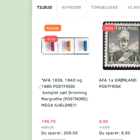
TILBUD
NYHEDER
TOPSÆLGERE
VI A
Populær
-50%
-51%
*AFA 1839, 1840 og
AFA 1a GRØNLAND
1880 POSTFRISK
POSTFRISK
komplet sæt Dronning
Margrethe (POSTNORD).
MEGA SJÆLDNE!!!
199,75
6,50
409,25
13,00
Du sparer:
209,50
Du sparer:
6,50