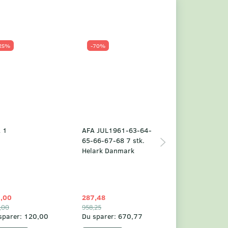
25%
-70%
Populær
-23%
 1
AFA JUL1961-63-64-
Grønland årsm
65-66-67-68 7 stk.
2025
Helark Danmark
,00
287,48
1.049,75
,00
958,25
1.360,00
sparer:
120,00
Du sparer:
670,77
Du sparer:
310,