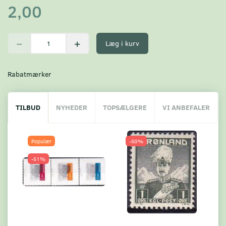
2,00
Læg i kurv
Rabatmærker
TILBUD
NYHEDER
TOPSÆLGERE
VI ANBEFALER
Populær
-50%
-51%