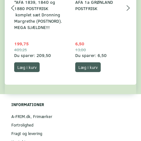
*AFA 1839, 1840 og
AFA 1a GRØNLAND
A
1880 POSTFRISK
POSTFRISK
G
komplet sæt Dronning
AF
Margrethe (POSTNORD).
MEGA SJÆLDNE!!!
199,75
6,50
59
409,25
13,00
17
Du sparer:
209,50
Du sparer:
6,50
Du
Læg i kurv
Læg i kurv
INFORMATIONER
A-FRIM.dk, Frimærker
Fortrolighed
Fragt og levering