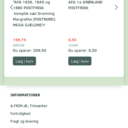
*AFA 1839, 1840 og
AFA 1a GRØNLAND
A
1880 POSTFRISK
POSTFRISK
G
komplet sæt Dronning
AF
Margrethe (POSTNORD).
MEGA SJÆLDNE!!!
199,75
6,50
59
409,25
13,00
17
Du sparer:
209,50
Du sparer:
6,50
Du
Læg i kurv
Læg i kurv
INFORMATIONER
A-FRIM.dk, Frimærker
Fortrolighed
Fragt og levering