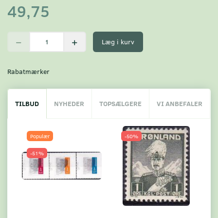
49,75
Læg i kurv
Rabatmærker
TILBUD
NYHEDER
TOPSÆLGERE
VI ANBEFALER
Populær
-50%
-51%