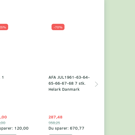
25%
-70%
Populær
-23%
 1
AFA JUL1961-63-64-
Grønland årsm
65-66-67-68 7 stk.
2025
Helark Danmark
,00
287,48
1.049,75
,00
958,25
1.360,00
sparer:
120,00
Du sparer:
670,77
Du sparer:
310,