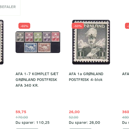
NBEFALER
-65%
-50%
-
AFA 1-7 KOMPLET SÆT
AFA 1a GRØNLAND
AFA
GRØNLAND POSTFRISK
POSTFRISK 4-blok
AFA 340 KR.
59,75
26,00
360
170,00
52,00
480
Du sparer:
110,25
Du sparer:
26,00
Du 