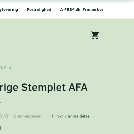
g levering
Fortrolighed
A-FRIM.dk, Frimærker
FA R14
rige Stemplet AFA
4
0
anmeldelser
Skriv anmeldelse
0