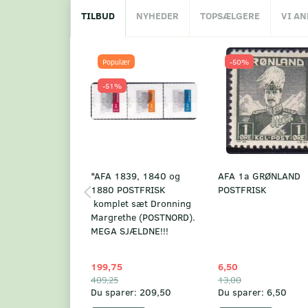
TILBUD
NYHEDER
TOPSÆLGERE
VI A
Populær
-50%
-51%
*AFA 1839, 1840 og
AFA 1a GRØNLAND
1880 POSTFRISK
POSTFRISK
komplet sæt Dronning
Margrethe (POSTNORD).
MEGA SJÆLDNE!!!
199,75
6,50
409,25
13,00
Du sparer:
209,50
Du sparer:
6,50